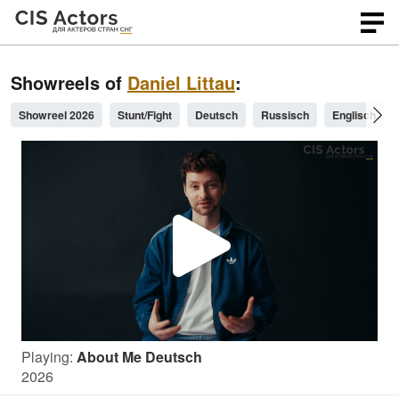
Showreels of
Daniel Littau
:
Showreel 2026
Stunt/Fight
Deutsch
Russisch
Englisch
P
l
Playing:
About Me Deutsch
a
2026