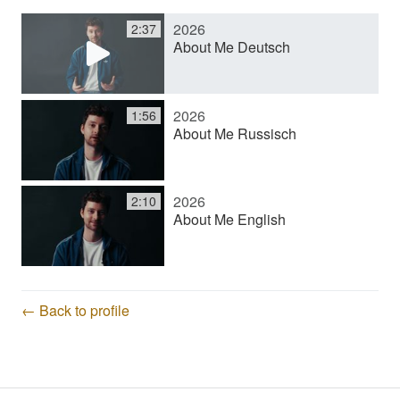
2026
2:37
y
About Me Deutsch
V
2026
1:56
About Me Russisch
i
2026
2:10
d
About Me English
e
← Back to profile
o