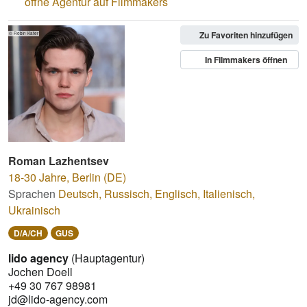
öffne Agentur auf Filmmakers
Zu Favoriten hinzufügen
© Robin Kater
In Filmmakers öffnen
Roman Lazhentsev
18-30 Jahre
,
Berlin (DE)
Sprachen
Deutsch
,
Russisch
,
Englisch
,
Italienisch
,
Ukrainisch
D/A/CH
GUS
lido agency
(Hauptagentur)
Jochen Doell
+49 30 767 98981
jd@lido-agency.com