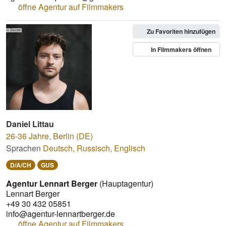
öffne Agentur auf Filmmakers
Zu Favoriten hinzufügen
© Zaucke
In Filmmakers öffnen
Daniel Littau
26-36 Jahre
,
Berlin (DE)
Sprachen
Deutsch
,
Russisch
,
Englisch
D/A/CH
GUS
Agentur Lennart Berger
(Hauptagentur)
Lennart Berger
+49 30 432 05851
info@agentur-lennartberger.de
öffne Agentur auf Filmmakers