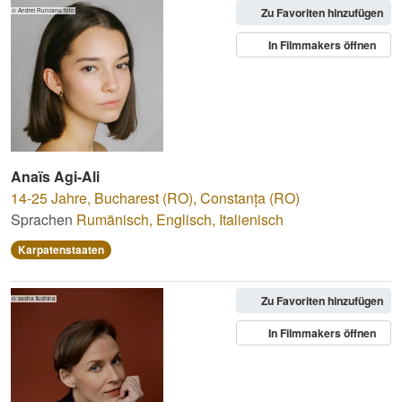
Zu Favoriten hinzufügen
© Andrei Runcanu foto
In Filmmakers öffnen
Anaïs Agi-Ali
14-25 Jahre
,
Bucharest (RO), Constanța (RO)
Sprachen
Rumänisch
,
Englisch
,
Italienisch
Karpatenstaaten
Zu Favoriten hinzufügen
© sasha ilushina
In Filmmakers öffnen