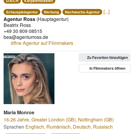
D/A/CH
Karpatenstaaten
[...]
Schauspielagentur
Werbung
Nachwuchs-Agentur
Agentur Ross
(Hauptagentur)
Beatrix Ross
+49 30 809 08515
bea@agenturross.de
öffne Agentur auf Filmmakers
Zu Favoriten hinzufügen
© Kim Hardy
In Filmmakers öffnen
Maria Monroe
16-26 Jahre
,
Greater London (GB), Nottingham (GB)
Sprachen
Englisch
,
Rumänisch
,
Deutsch
,
Russisch