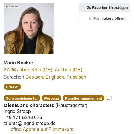
Zu Favoriten hinzufügen
© @Stefie Eisert
In Filmmakers öffnen
Maria Becker
27-36 Jahre
,
Köln (DE), Aachen (DE)
Sprachen
Deutsch
,
Englisch
,
Russisch
D/A/CH
[...]
Schauspielagentur
Werbung
Künstlermanagement
talents and characters
(Hauptagentur)
Ingrid Stropp
+49 171 5246 075
talents@ingrid-stropp.de
öffne Agentur auf Filmmakers