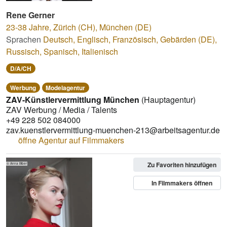
Rene Gerner
23-38 Jahre
,
Zürich (CH), München (DE)
Sprachen
Deutsch
,
Englisch
,
Französisch
,
Gebärden (DE)
,
Russisch
,
Spanisch
,
Italienisch
D/A/CH
Werbung
Modelagentur
ZAV-Künstlervermittlung München
(Hauptagentur)
ZAV Werbung / Media / Talents
+49 228 502 084000
zav.kuenstlervermittlung-muenchen-213@arbeitsagentur.de
öffne Agentur auf Filmmakers
Zu Favoriten hinzufügen
© Anna Biber
In Filmmakers öffnen