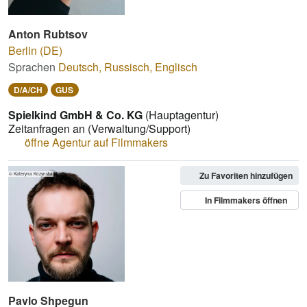
Anton Rubtsov
Berlin (DE)
Sprachen
Deutsch
,
Russisch
,
Englisch
D/A/CH
GUS
Spielkind GmbH & Co. KG
(Hauptagentur)
Zeitanfragen an
(Verwaltung/Support)
öffne Agentur auf Filmmakers
Zu Favoriten hinzufügen
© Kateryna Kozynska
In Filmmakers öffnen
Pavlo Shpegun