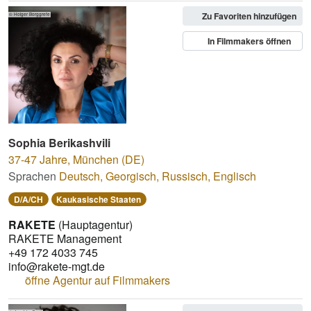
Zu Favoriten hinzufügen
© Holger Borggrefe
In Filmmakers öffnen
Sophia Berikashvili
37-47 Jahre
,
München (DE)
Sprachen
Deutsch
,
Georgisch
,
Russisch
,
Englisch
D/A/CH
Kaukasische Staaten
RAKETE
(Hauptagentur)
RAKETE Management
+49 172 4033 745
info@rakete-mgt.de
öffne Agentur auf Filmmakers