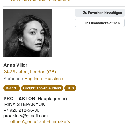
Zu Favoriten hinzufügen
In Filmmakers öffnen
Anna Viller
24-36 Jahre
,
London (GB)
Sprachen
Englisch
,
Russisch
D/A/CH
Großbritannien & Irland
GUS
PRO__AKTOR
(Hauptagentur)
IRINA STEPANYUK
+7 926 212-56-86
proaktors@gmail.com
öffne Agentur auf Filmmakers