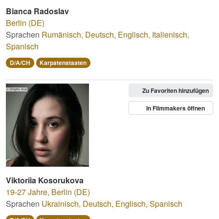
Bianca Radoslav
Berlin (DE)
Sprachen
Rumänisch
,
Deutsch
,
Englisch
,
Italienisch
,
Spanisch
D/A/CH
Karpatenstaaten
Zu Favoriten hinzufügen
© Dmytro Huk
In Filmmakers öffnen
Viktoriia Kosorukova
19-27 Jahre
,
Berlin (DE)
Sprachen
Ukrainisch
,
Deutsch
,
Englisch
,
Spanisch