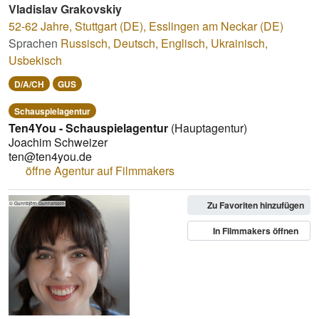
Vladislav Grakovskiy
52-62 Jahre
,
Stuttgart (DE), Esslingen am Neckar (DE)
Sprachen
Russisch
,
Deutsch
,
Englisch
,
Ukrainisch
,
Usbekisch
D/A/CH
GUS
Schauspielagentur
Ten4You - Schauspielagentur
(Hauptagentur)
Joachim Schweizer
ten@ten4you.de
öffne Agentur auf Filmmakers
Zu Favoriten hinzufügen
© Gunnbjörn Gunnarsson
In Filmmakers öffnen