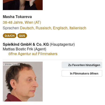
Masha Tokareva
38-48 Jahre
,
Wien (AT)
Sprachen
Deutsch
,
Russisch
,
Englisch
,
Italienisch
D/A/CH
GUS
Spielkind GmbH & Co. KG
(Hauptagentur)
Mattias Bostic Frik
(Agent)
öffne Agentur auf Filmmakers
Zu Favoriten hinzufügen
© @Vladislav Grakovskiy
In Filmmakers öffnen