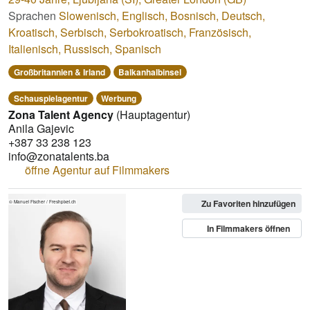
Sprachen
Slowenisch
,
Englisch
,
Bosnisch
,
Deutsch
,
Kroatisch
,
Serbisch
,
Serbokroatisch
,
Französisch
,
Italienisch
,
Russisch
,
Spanisch
Großbritannien & Irland
Balkanhalbinsel
Schauspielagentur
Werbung
Zona Talent Agency
(Hauptagentur)
Anila Gajevic
+387 33 238 123
info@zonatalents.ba
öffne Agentur auf Filmmakers
Zu Favoriten hinzufügen
© Manuel Fischer / Freshpixel.ch
In Filmmakers öffnen