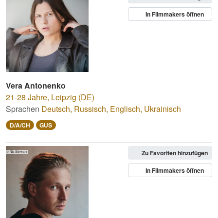
In Filmmakers öffnen
Vera Antonenko
21-28 Jahre
,
Leipzig (DE)
Sprachen
Deutsch
,
Russisch
,
Englisch
,
Ukrainisch
D/A/CH
GUS
Zu Favoriten hinzufügen
© Nis Schwarz
In Filmmakers öffnen