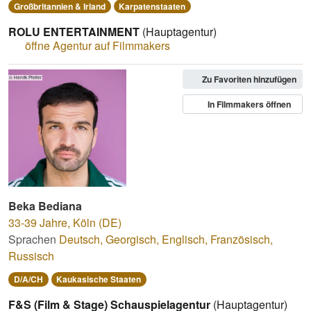
Großbritannien & Irland
Karpatenstaaten
ROLU ENTERTAINMENT
(Hauptagentur)
öffne Agentur auf Filmmakers
Zu Favoriten hinzufügen
© Henrik Pfeifer
In Filmmakers öffnen
Beka Bediana
33-39 Jahre
,
Köln (DE)
Sprachen
Deutsch
,
Georgisch
,
Englisch
,
Französisch
,
Russisch
D/A/CH
Kaukasische Staaten
F&S (Film & Stage) Schauspielagentur
(Hauptagentur)