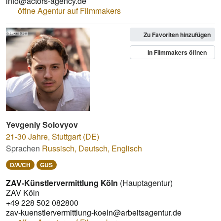
info@actors-agency.de
öffne Agentur auf Filmmakers
Zu Favoriten hinzufügen
© Lukas Stein
In Filmmakers öffnen
Yevgeniy Solovyov
21-30 Jahre
,
Stuttgart (DE)
Sprachen
Russisch
,
Deutsch
,
Englisch
D/A/CH
GUS
ZAV-Künstlervermittlung Köln
(Hauptagentur)
ZAV Köln
+49 228 502 082800
zav-kuenstlervermittlung-koeln@arbeitsagentur.de