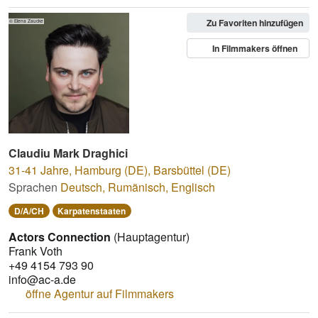
Zu Favoriten hinzufügen
© Elena Zaucke
In Filmmakers öffnen
Claudiu Mark Draghici
31-41 Jahre
,
Hamburg (DE), Barsbüttel (DE)
Sprachen
Deutsch
,
Rumänisch
,
Englisch
D/A/CH
Karpatenstaaten
Actors Connection
(Hauptagentur)
Frank Voth
+49 4154 793 90
info@ac-a.de
öffne Agentur auf Filmmakers