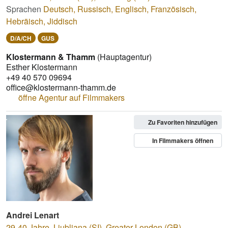
Sprachen
Deutsch
,
Russisch
,
Englisch
,
Französisch
,
Hebräisch
,
Jiddisch
D/A/CH
GUS
Klostermann & Thamm
(Hauptagentur)
Esther Klostermann
+49 40 570 09694
office@klostermann-thamm.de
öffne Agentur auf Filmmakers
Zu Favoriten hinzufügen
In Filmmakers öffnen
Andrei Lenart
29-40 Jahre
,
Ljubljana (SI), Greater London (GB)