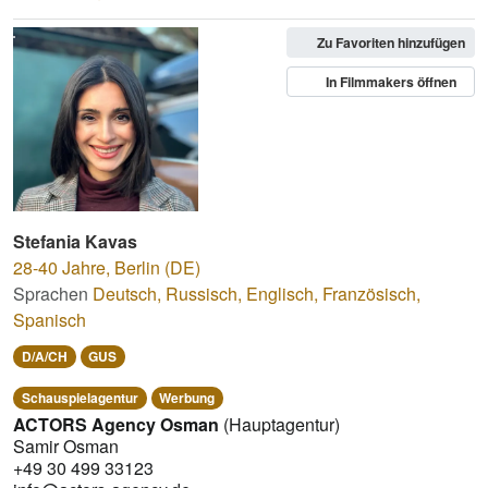
Zu Favoriten hinzufügen
In Filmmakers öffnen
Stefania Kavas
28-40 Jahre
,
Berlin (DE)
Sprachen
Deutsch
,
Russisch
,
Englisch
,
Französisch
,
Spanisch
D/A/CH
GUS
Schauspielagentur
Werbung
ACTORS Agency Osman
(Hauptagentur)
Samir Osman
+49 30 499 33123