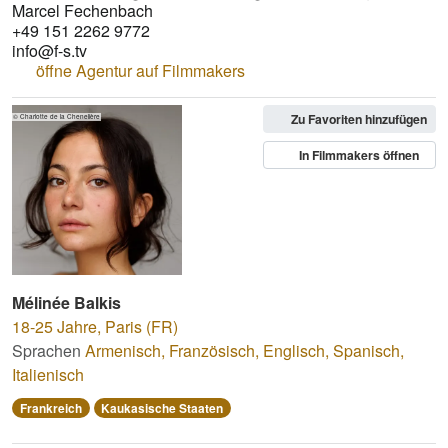
Marcel Fechenbach
+49 151 2262 9772
info@f-s.tv
öffne Agentur auf Filmmakers
Zu Favoriten hinzufügen
© Charlotte de la Chenelière
In Filmmakers öffnen
Mélinée Balkis
18-25 Jahre
,
Paris (FR)
Sprachen
Armenisch
,
Französisch
,
Englisch
,
Spanisch
,
Italienisch
Frankreich
Kaukasische Staaten