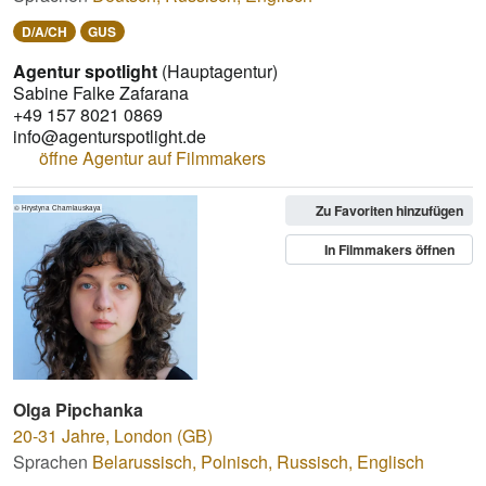
D/A/CH
GUS
Agentur spotlight
(Hauptagentur)
Sabine Falke Zafarana
+49 157 8021 0869
info@agenturspotlight.de
öffne Agentur auf Filmmakers
Zu Favoriten hinzufügen
© Hrystyna Charniauskaya
In Filmmakers öffnen
Olga Pipchanka
20-31 Jahre
,
London (GB)
Sprachen
Belarussisch
,
Polnisch
,
Russisch
,
Englisch