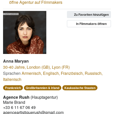
öffne Agentur auf Filmmakers
Zu Favoriten hinzufügen
© rachel saddedine
In Filmmakers öffnen
Anna Maryan
30-40 Jahre
,
London (GB), Lyon (FR)
Sprachen
Armenisch
,
Englisch
,
Französisch
,
Russisch
,
Italienisch
Frankreich
Großbritannien & Irland
Kaukasische Staaten
Agence Rush
(Hauptagentur)
Marie Brand
+33 6 11 67 06 49
agenceartistiquerush@gmail.com