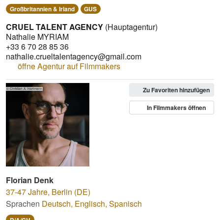
Großbritannien & Irland
GUS
CRUEL TALENT AGENCY
(Hauptagentur)
Nathalie MYRIAM
+33 6 70 28 85 36
nathalie.crueltalentagency@gmail.com
öffne Agentur auf Filmmakers
Zu Favoriten hinzufügen
© Christian A. Hartmann
In Filmmakers öffnen
Florian Denk
37-47 Jahre
,
Berlin (DE)
Sprachen
Deutsch
,
Englisch
,
Spanisch
D/A/CH