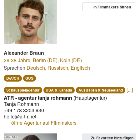
In Filmmakers öffnen
Alexander Braun
26-38 Jahre
,
Berlin (DE), Köln (DE)
Sprachen
Deutsch
,
Russisch
,
Englisch
D/A/CH
GUS
[...]
Schauspielagentur
USA & Kanada
Australien & Neuseeland
ATR - agentur tanja rohmann
(Hauptagentur)
Tanja Rohmann
+49 178 3203 930
hello@a-t-r.net
öffne Agentur auf Filmmakers
Zu Favoriten hinzufügen
© Oliver Betke