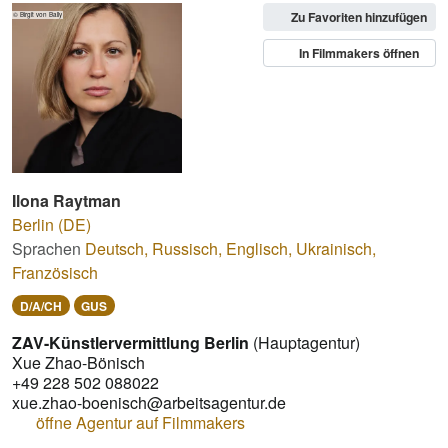
Zu Favoriten hinzufügen
© Birgit von Bally
In Filmmakers öffnen
Ilona Raytman
Berlin (DE)
Sprachen
Deutsch
,
Russisch
,
Englisch
,
Ukrainisch
,
Französisch
D/A/CH
GUS
ZAV-Künstlervermittlung Berlin
(Hauptagentur)
Xue Zhao-Bönisch
+49 228 502 088022
xue.zhao-boenisch@arbeitsagentur.de
öffne Agentur auf Filmmakers