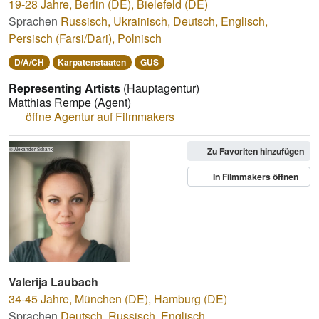
19-28 Jahre
,
Berlin (DE), Bielefeld (DE)
Sprachen
Russisch
,
Ukrainisch
,
Deutsch
,
Englisch
,
Persisch (Farsi/Dari)
,
Polnisch
D/A/CH
Karpatenstaaten
GUS
Representing Artists
(Hauptagentur)
Matthias Rempe
(Agent)
öffne Agentur auf Filmmakers
Zu Favoriten hinzufügen
© Alexander Schank
In Filmmakers öffnen
Valerija Laubach
34-45 Jahre
,
München (DE), Hamburg (DE)
Sprachen
Deutsch
,
Russisch
,
Englisch