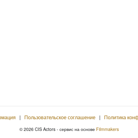
а
:
6
4
.
6
2
%
рмация
|
Пользовательское соглашение
|
Политика кон
© 2026 CIS Actors - сервис на основе
Filmmakers