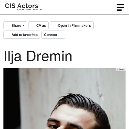
Share
CV as
Open in Filmmakers
Add to favorites
Contact
Ilja Dremin
© Bastefix